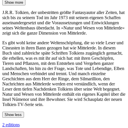
Show more
J.R.R. Tolkien, der unbestritten größte Fantasyautor aller Zeiten, hat
sich bis zu seinem Tod im Jahr 1973 mit seinem eigenen Schaffen
auseinandergesetzt und die Voraussetzungen und Entwicklungen
seines Weltenbaus überdacht. In »Natur und Wesen von Mittelerde«
zeigt sich die ganze Dimension von Mittelerde.
Es gibt wohl keine andere Weltenschöpfung, die so viele Leser und
Cineasten in ihren Bann gezogen hat wie Mittelerde. In diesem
Buch sind zahlreiche späte Schriften Tolkiens zugänglich gemacht,
die erhellen, was es mit ihr auf sich hat: mit ihren Geschöpfen,
Tieren und Pflanzen, mit dem Entstehen und Vergehen ganzer
Landschaften, bis hin zu der Frage, was Tote und Lebendige, Elben
und Menschen verbindet und trennt. Und manch einzelne
Geschichten aus dem Herr der Ringe, dem Silmarillion, den
Nachrichten aus Mittelerde werden erst verständlich, wenn der
Leser dem tiefen Nachdenken Tolkiens über seine Welt begegnet.
Natur und Wesen von Mittelerde enthält ein eigenes Kapitel über die
Insel Númenor und ihre Bewohner. Sie wird Schauplatz der neuen
Tolkien-TV-Serie sein.
Show less
2 editions