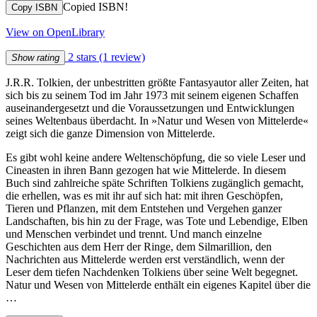
Copied ISBN!
Copy ISBN
View on OpenLibrary
2 stars
(1 review)
Show rating
J.R.R. Tolkien, der unbestritten größte Fantasyautor aller Zeiten, hat
sich bis zu seinem Tod im Jahr 1973 mit seinem eigenen Schaffen
auseinandergesetzt und die Voraussetzungen und Entwicklungen
seines Weltenbaus überdacht. In »Natur und Wesen von Mittelerde«
zeigt sich die ganze Dimension von Mittelerde.
Es gibt wohl keine andere Weltenschöpfung, die so viele Leser und
Cineasten in ihren Bann gezogen hat wie Mittelerde. In diesem
Buch sind zahlreiche späte Schriften Tolkiens zugänglich gemacht,
die erhellen, was es mit ihr auf sich hat: mit ihren Geschöpfen,
Tieren und Pflanzen, mit dem Entstehen und Vergehen ganzer
Landschaften, bis hin zu der Frage, was Tote und Lebendige, Elben
und Menschen verbindet und trennt. Und manch einzelne
Geschichten aus dem Herr der Ringe, dem Silmarillion, den
Nachrichten aus Mittelerde werden erst verständlich, wenn der
Leser dem tiefen Nachdenken Tolkiens über seine Welt begegnet.
Natur und Wesen von Mittelerde enthält ein eigenes Kapitel über die
…